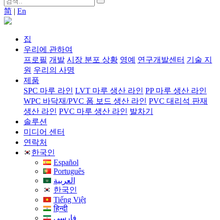
简
|
En
집
우리에 관하여
프로필
개발
시장 분포 상황
영예
연구개발센터
기술 지
원
우리의 사명
제품
SPC 마루 라인
LVT 마루 생산 라인
PP 마루 생산 라인
WPC 바닥재/PVC 폼 보드 생산 라인
PVC 대리석 판재
생산 라인
PVC 마루 생산 라인
발차기
솔루션
미디어 센터
연락처
한국인
Español
Português
العربية
한국인
Tiếng Việt
हिन्दी
فارسی