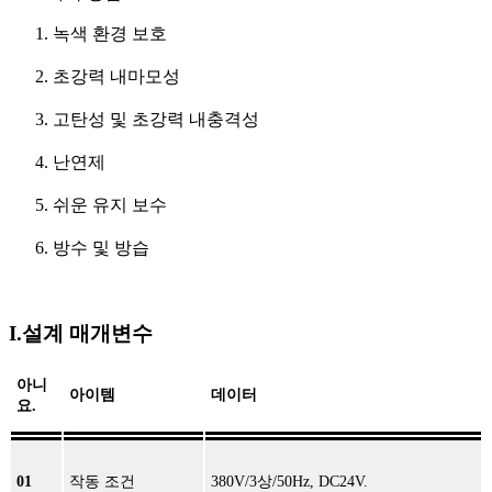
1. 녹색 환경 보호
2. 초강력 내마모성
3. 고탄성 및 초강력 내충격성
4. 난연제
5. 쉬운 유지 보수
6. 방수 및 방습
I.설계 매개변수
아니
아이템
데이터
요.
01
작동 조건
380V/3상/50Hz, DC24V.