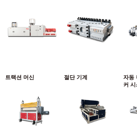
트랙션 머신
절단 기계
자동 
커 